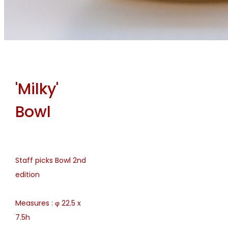
'Milky'
Bowl
Staff picks Bowl 2nd
edition
Measures : φ 22.5 x
7.5h