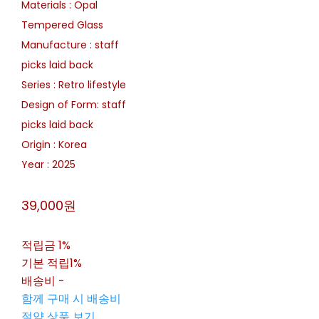
Materials : Opal
Tempered Glass
Manufacture : staff
picks laid back
Series : Retro lifestyle
Design of Form: staff
picks laid back
Origin : Korea
Year : 2025
39,000원
적립금
1%
기본 적립
1%
배송비
-
함께 구매 시 배송비
절약 상품 보기