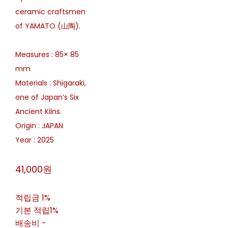
ceramic craftsmen
of YAMATO (山陶).
Measures : 85× 85
mm
Materials : Shigaraki,
one of Japan’s Six
Ancient Kilns.
Origin : JAPAN
Year : 2025
41,000원
적립금
1%
기본 적립
1%
배송비
-